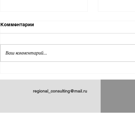
Комментарии
Ваш комментарий...
Энциклопедия
Пульсация
арктических регионов
Арктики: 
России: статьи Н.Ю.
статей Н.
Замятиной для
regional_consulting@mail.ru
платформы ПОРА