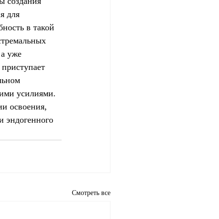
ы создания 
я для 
бность в такой 
стремальных 
 а уже 
 приступает 
льном 
ими усилиями. 
ии освоения, 
и эндогенного 
Смотреть все