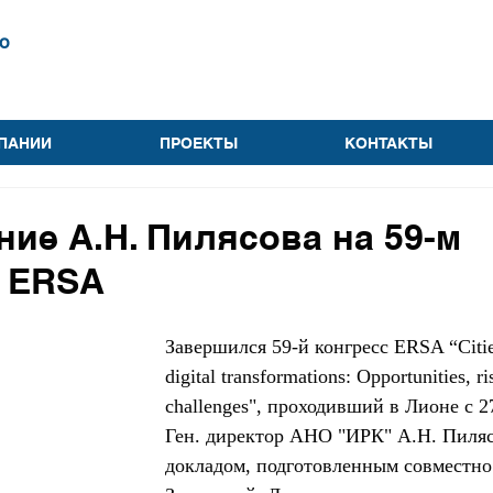
о
ПАНИИ
ПРОЕКТЫ
КОНТАКТЫ
ие А.Н. Пилясова на 59-м
е ERSA
Завершился 59-й конгресс ERSA “Cities
digital transformations: Opportunities, ri
challenges", проходивший в Лионе c 27
Ген. директор АНО "ИРК" А.Н. Пиляс
докладом, подготовленным совместно