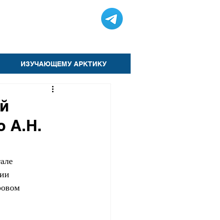
ИЗУЧАЮЩЕМУ АРКТИКУ
ей
 А.Н.
але 
ии 
ровом 