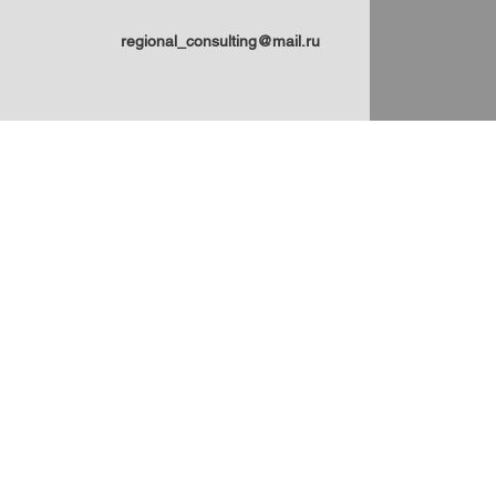
России: статьи Н.Ю.
статей Н.
Замятиной для
regional_consulting@mail.ru
платформы ПОРА