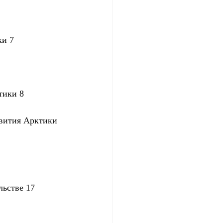
ки 7
тики 8
звития Арктики 
льстве 17