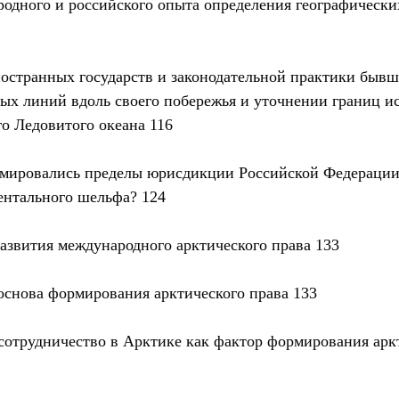
родного и российского опыта определения географически
ностранных государств и законодательной практики быв
ых линий вдоль своего побережья и уточнении границ и
го Ледовитого океана 116
ормировались пределы юрисдикции Российской Федераци
ентального шельфа? 124
развития международного арктического права 133
основа формирования арктического права 133
сотрудничество в Арктике как фактор формирования арк