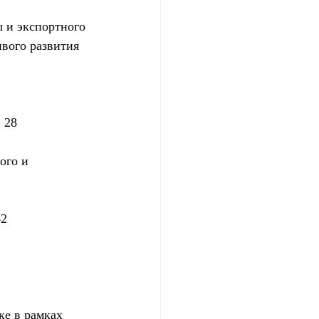
 и экспортного 
вого развития 
 28
ого и 
42
ке в рамках 