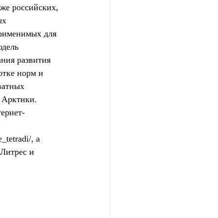
кже российских, 
ых 
применимых для 
одель 
ания развития 
тке норм и 
ватных 
 Арктики. 
тернет-
_tetradi/, а 
 Литрес и 