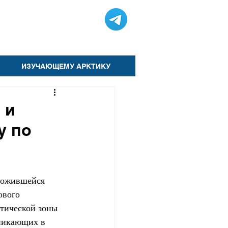
ИЗУЧАЮЩЕМУ АРКТИКУ
 и
у по
ложившейся 
ового 
тической зоны 
никающих в 