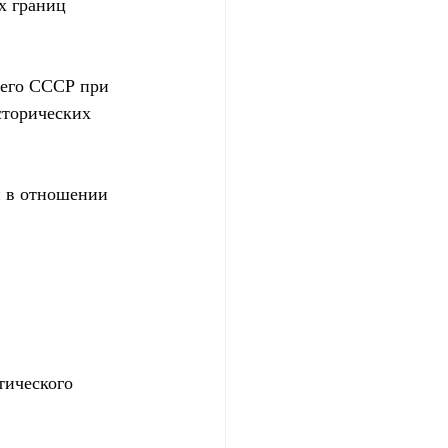
х границ 
шего СССР при 
сторических 
и в отношении 
тического 