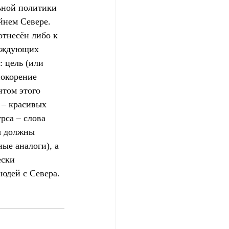
ьной политики 
йнем Севере. 
отнесён либо к 
раждующих 
: цель (или 
покорение 
том этого 
 – красивых 
рса – слова 
ы должны 
ые аналоги), а 
ски 
юдей с Севера. 