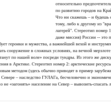
относительно предпочтител
по развитию городов на Кра
Что ни скажешь – и будешь 
тому, либо к другому из "в
лагерей". Стереотип номер 1
даже миссия) России -- это 
бует героики и мужества, а важнейшей вехой и инструмен
ать сооружение в сложных условиях, на вечной мерзлоте
танут по нашей воле» посреди тундры. Из этого же диску
ения в Арктике. Стереотип номер 2: арктические ресурс
товым методом (здесь обычно приводят в пример зарубежн
 Севере – наследство ГУЛАГа, бесчеловечно и экономиче
 не «загонять» население на Север – вывозить-спасать л