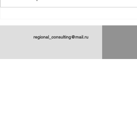
Энциклопедия
Пульсация
арктических регионов
Арктики: 
России: статьи Н.Ю.
статей Н.
Замятиной для
regional_consulting@mail.ru
платформы ПОРА