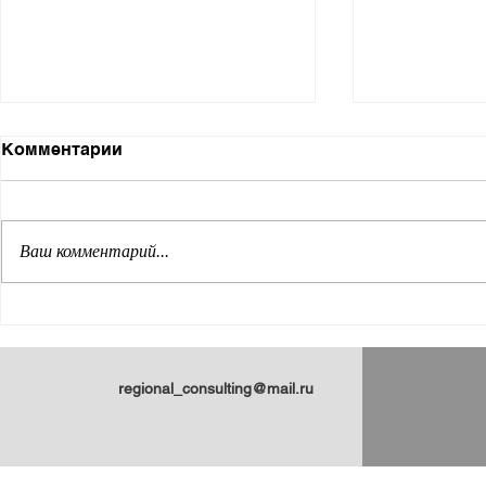
Комментарии
Ваш комментарий...
Энциклопедия
Пульсация
арктических регионов
Арктики: 
России: статьи Н.Ю.
статей Н.
Замятиной для
regional_consulting@mail.ru
платформы ПОРА