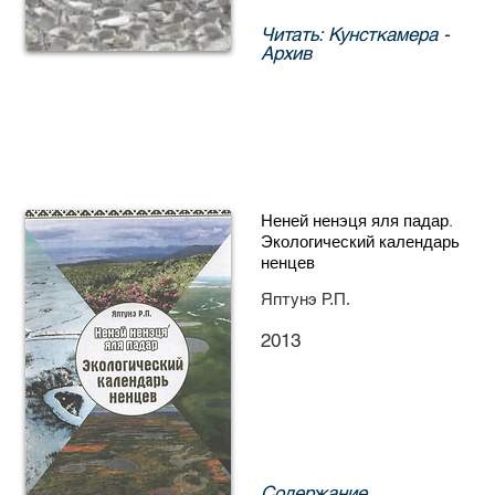
Читать: Кунсткамера -
Архив
Неней ненэця яля падар.
Экологический календарь
ненцев
Яптунэ Р.П.
2013
Содержание