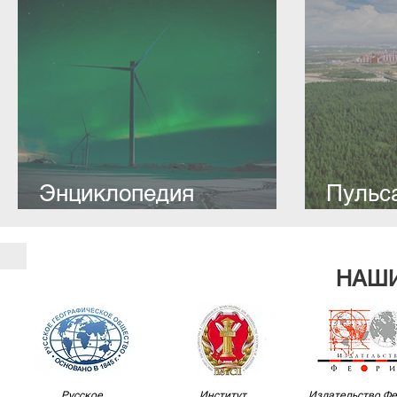
Энциклопедия
Пульс
арктических регионов
Аркти
России: статьи Н.Ю.
стате
Замятиной для
НАШ
платформы ПОРА
Русское
Институт
Издательство Ф